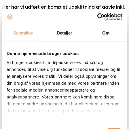
Her har vi udført en komplet udskiftning af gavle inkl.
Vindskeder og udhængsbrædder. Arbejdet
omfattede nedrivning af den gamle konstruktion,
Samtykke
Detaljer
Om
Kærlig hånd til lejlighed i Hillerød
Denne hjemmeside bruger cookies
Her har vi hjulpet en kunde i Hillerød med at give
Vi bruger cookies til at tilpasse vores indhold og
gulvene en kærlig hånd. Gulv og trappetrin har fået
annoncer, til at vise dig funktioner til sociale medier og til
at analysere vores trafik. Vi deler også oplysninger om
din brug af vores hjemmeside med vores partnere inden
for sociale medier, annonceringspartnere og
Totalrenovering af badeværelse
analysepartnere. Vores partnere kan kombinere disse
data med andre oplysninger, du har givet dem, eller som
Komplet badeværelsesrenovering, hvor vi varetager
de har indsamlet fra din brug af deres tjenester.
hele processen fra nedrivning til slutfinish. Med os
som totalentreprenør får du en løsning, der
Samtykkevalg