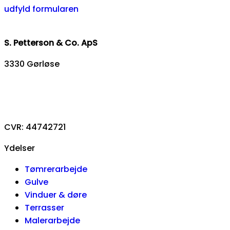
udfyld formularen
S. Petterson & Co. ApS
3330 Gørløse
93 88 39 46
info@sp-co.dk
CVR: 44742721
Ydelser
Tømrerarbejde
Gulve
Vinduer & døre
Terrasser
Malerarbejde