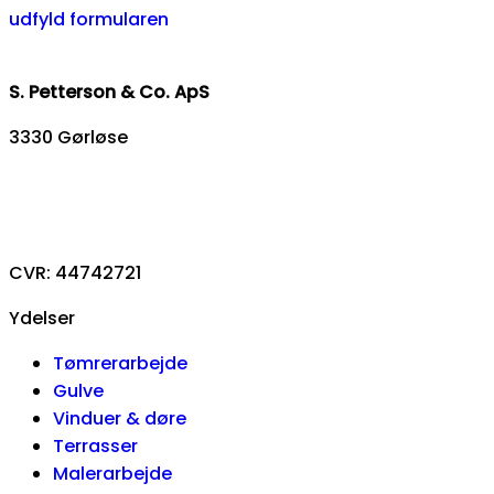
udfyld formularen
S. Petterson & Co. ApS
3330 Gørløse
93 88 39 46
info@sp-co.dk
CVR: 44742721
Ydelser
Tømrerarbejde
Gulve
Vinduer & døre
Terrasser
Malerarbejde