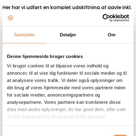
Her har vi udført en komplet udskiftning af gavle inkl.
Vindskeder og udhængsbrædder. Arbejdet
omfattede nedrivning af den gamle konstruktion,
Samtykke
Detaljer
Om
Kærlig hånd til lejlighed i Hillerød
Denne hjemmeside bruger cookies
Her har vi hjulpet en kunde i Hillerød med at give
Vi bruger cookies til at tilpasse vores indhold og
gulvene en kærlig hånd. Gulv og trappetrin har fået
annoncer, til at vise dig funktioner til sociale medier og til
at analysere vores trafik. Vi deler også oplysninger om
din brug af vores hjemmeside med vores partnere inden
for sociale medier, annonceringspartnere og
Totalrenovering af badeværelse
analysepartnere. Vores partnere kan kombinere disse
data med andre oplysninger, du har givet dem, eller som
Komplet badeværelsesrenovering, hvor vi varetager
de har indsamlet fra din brug af deres tjenester.
hele processen fra nedrivning til slutfinish. Med os
som totalentreprenør får du en løsning, der
Samtykkevalg