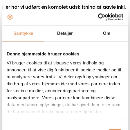
Her har vi udført en komplet udskiftning af gavle inkl.
Vindskeder og udhængsbrædder. Arbejdet
omfattede nedrivning af den gamle konstruktion,
Samtykke
Detaljer
Om
Kærlig hånd til lejlighed i Hillerød
Denne hjemmeside bruger cookies
Her har vi hjulpet en kunde i Hillerød med at give
Vi bruger cookies til at tilpasse vores indhold og
gulvene en kærlig hånd. Gulv og trappetrin har fået
annoncer, til at vise dig funktioner til sociale medier og til
at analysere vores trafik. Vi deler også oplysninger om
din brug af vores hjemmeside med vores partnere inden
for sociale medier, annonceringspartnere og
Totalrenovering af badeværelse
analysepartnere. Vores partnere kan kombinere disse
data med andre oplysninger, du har givet dem, eller som
Komplet badeværelsesrenovering, hvor vi varetager
de har indsamlet fra din brug af deres tjenester.
hele processen fra nedrivning til slutfinish. Med os
som totalentreprenør får du en løsning, der
Samtykkevalg