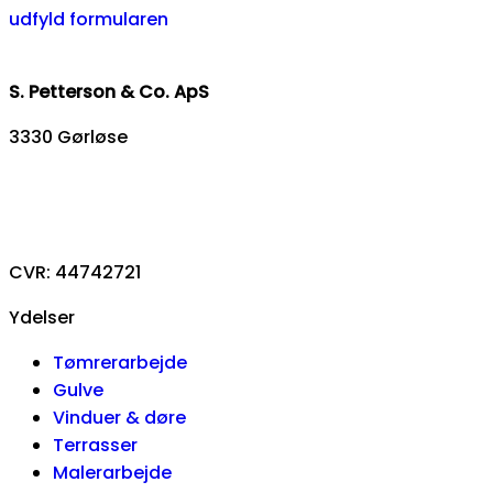
udfyld formularen
S. Petterson & Co. ApS
3330 Gørløse
93 88 39 46
info@sp-co.dk
CVR: 44742721
Ydelser
Tømrerarbejde
Gulve
Vinduer & døre
Terrasser
Malerarbejde