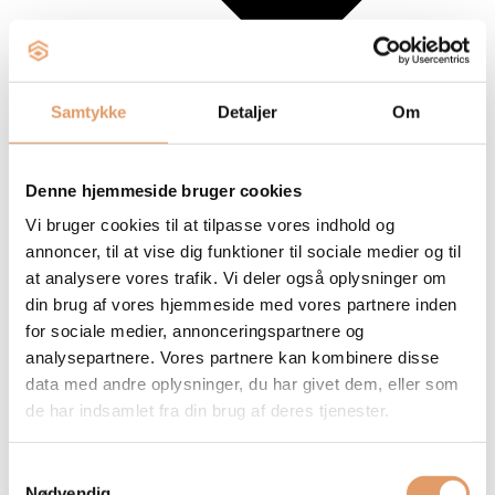
Samtykke
Detaljer
Om
Denne hjemmeside bruger cookies
Vi bruger cookies til at tilpasse vores indhold og
annoncer, til at vise dig funktioner til sociale medier og til
Maler til erhverv
Indvendigt malerarbejde
at analysere vores trafik. Vi deler også oplysninger om
Udvendigt malerarbejde
din brug af vores hjemmeside med vores partnere inden
Referencer
for sociale medier, annonceringspartnere og
Om os
analysepartnere. Vores partnere kan kombinere disse
data med andre oplysninger, du har givet dem, eller som
de har indsamlet fra din brug af deres tjenester.
Samtykkevalg
Nødvendig