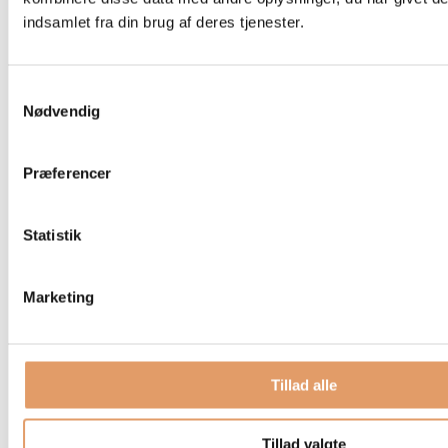
Navn
indsamlet fra din brug af deres tjenester.
E-Mail
Samtykkevalg
By
Nødvendig
Telefon
Præferencer
Hvor fandt du os?
Statistik
Upload gerne billeder af projektet
Marketing
Tillad alle
Meddelelse
Tillad valgte
INDSEND