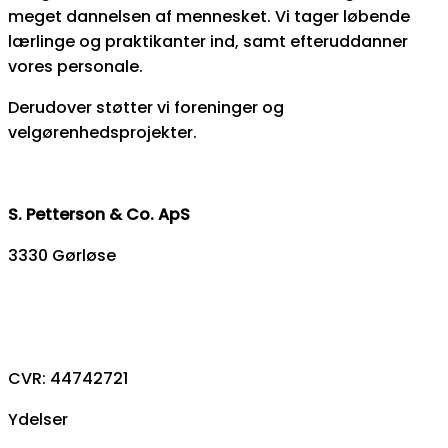
meget dannelsen af mennesket. Vi tager løbende
lærlinge og praktikanter ind, samt efteruddanner
vores personale.
Derudover støtter vi foreninger og
velgørenhedsprojekter.
S. Petterson & Co. ApS
3330 Gørløse
93 88 39 46
info@sp-co.dk
CVR: 44742721
Ydelser