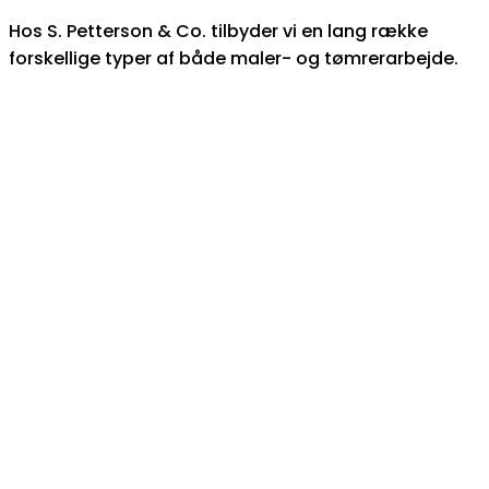
Hos S. Petterson & Co. tilbyder vi en lang række
forskellige typer af både maler- og tømrerarbejde.
Hovedentreprise
Totalrenovering
Totalentreprise
Tømrerarbejde
Terrasser
Vinduer & Døre