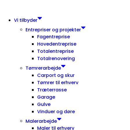
Videre
til
Vi tilbyder
indhold
Entrepriser og projekter
Fagentreprise
Hovedentreprise
Totalentreprise
Totalrenovering
Tømrerarbejde
Carport og skur
Tømrer til erhverv
Træterrasse
Garage
Gulve
Vinduer og døre
Malerarbejde
Maler til erhverv