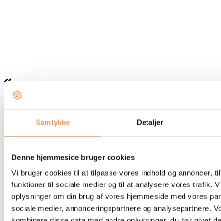
Gulve
Malerarbejde
KONTAKT OS
Samtykke
Detaljer
Få et tilbud på dit næste
projekt
Denne hjemmeside bruger cookies
Vi bruger cookies til at tilpasse vores indhold og annoncer, til
Udfyld formularen og kom med en beskrivelse af dit projekt. Så
funktioner til sociale medier og til at analysere vores trafik. 
vil herefter komme med en skræddersyet pris.
oplysninger om din brug af vores hjemmeside med vores part
sociale medier, annonceringspartnere og analysepartnere. V
kombinere disse data med andre oplysninger, du har givet de