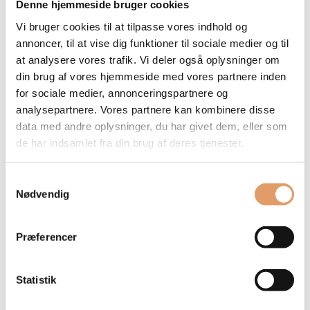
Denne hjemmeside bruger cookies
åben kommunikationslinje kan man sikre, at alle
Vi bruger cookies til at tilpasse vores indhold og
parter er på samme side, hvilket reducerer risikoen
annoncer, til at vise dig funktioner til sociale medier og til
for forsinkelser og misforståelser.
at analysere vores trafik. Vi deler også oplysninger om
din brug af vores hjemmeside med vores partnere inden
Byg drømmeboligen med den
for sociale medier, annonceringspartnere og
rette tømrer
analysepartnere. Vores partnere kan kombinere disse
data med andre oplysninger, du har givet dem, eller som
At bygge eller renovere din bolig i Nordsjælland kan
de har indsamlet fra din brug af deres tjenester.
være en spændende rejse, især når du har den rette
tømrer ved din side. En erfaren tømrer kan hjælpe
Samtykkevalg
med at realisere dine visioner ved at levere
Nødvendig
skræddersyede løsninger, der passer til både din
smag og dit budget. Uanset om det drejer sig om en
Præferencer
mindre renovering eller et større byggeprojekt, kan
den rette tømrer gøre en stor forskel.
Statistik
Ved at vælge en tømrer, der fokuserer på kvalitet,