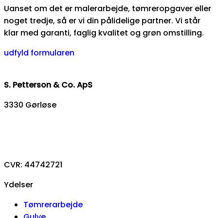
Uanset om det er malerarbejde, tømreropgaver eller
noget tredje, så er vi din pålidelige partner. Vi står
klar med garanti, faglig kvalitet og grøn omstilling.
udfyld formularen
S. Petterson & Co. ApS
3330 Gørløse
93 88 39 46
info@sp-co.dk
CVR: 44742721
Ydelser
Tømrerarbejde
Gulve