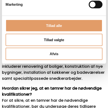
lokal erfaring og bæredygtighed, kan du være sikker
Marketing
på, at dit projekt ikke kun vil opfylde dine behov, men
også bidrage til et smukt og funktionelt hjem. Tag
dig tid til at vælge den rette fagmand, og du vil
kunne nyde resultatet i mange år fremover.
Tillad alle
Ofte stillede spørgsmål
Tillad valgte
Hvad er de mest almindelige tømreropgaver i
Nordsjælland?
Afvis
De mest almindelige tømreropgaver i Nordsjælland
inkluderer renovering af boliger, konstruktion af nye
bygninger, installation af køkkener og badeværelser
samt specialtilpassede snedkerarbejder.
Hvordan sikrer jeg, at en tømrer har de nødvendige
kvalifikationer?
For at sikre, at en tømrer har de nødvendige
kvalifikationer, bør du undersøge deres tidligere