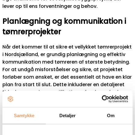
lever op til ens forventninger og behov.
Planlægning og kommunikation i
tømrerprojekter
Når det kommer til at sikre et vellykket tømrerprojekt
i Nordsjælland, er grundig planlægning og effektiv
kommunikation med tømreren af største betydning.
For at undgå misforståelser og sikre, at projektet
forløber som ønsket, er det essentielt at have en klar
plan fra start til slut. Dette inkluderer en detaljeret
tidsplan, præcise specifikationer for de ønskede
resultater og en forståelse af de anvendte
materialer.
Samtykke
Detaljer
Om
En løbende dialog med tømreren er også vigtig for at
sikre, at eventuelle ændringer eller udfordringer kan
håndteres hurtigt og effektivt. Ved at opretholde en