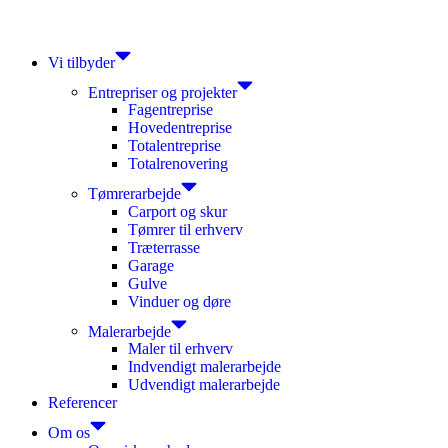
Videre
til
indhold
Vi tilbyder
Entrepriser og projekter
Fagentreprise
Hovedentreprise
Totalentreprise
Totalrenovering
Tømrerarbejde
Carport og skur
Tømrer til erhverv
Træterrasse
Garage
Gulve
Vinduer og døre
Malerarbejde
Maler til erhverv
Indvendigt malerarbejde
Udvendigt malerarbejde
Referencer
Om os