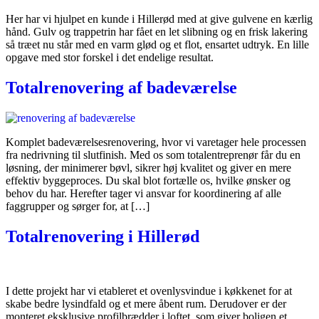
Her har vi hjulpet en kunde i Hillerød med at give gulvene en kærlig
hånd. Gulv og trappetrin har fået en let slibning og en frisk lakering
så træet nu står med en varm glød og et flot, ensartet udtryk. En lille
opgave med stor forskel i det endelige resultat.
Totalrenovering af badeværelse
Komplet badeværelsesrenovering, hvor vi varetager hele processen
fra nedrivning til slutfinish. Med os som totalentreprenør får du en
løsning, der minimerer bøvl, sikrer høj kvalitet og giver en mere
effektiv byggeproces. Du skal blot fortælle os, hvilke ønsker og
behov du har. Herefter tager vi ansvar for koordinering af alle
faggrupper og sørger for, at […]
Totalrenovering i Hillerød
I dette projekt har vi etableret et ovenlysvindue i køkkenet for at
skabe bedre lysindfald og et mere åbent rum. Derudover er der
monteret eksklusive profilbrædder i loftet, som giver boligen et