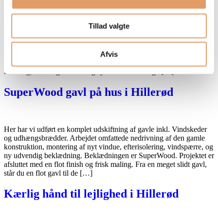
Tillad valgte
Her har vi fjernet en gammel og slidt udestue, og bygget en helt ny
løsning op fra bunden. Projektet omfattede nedrivning, nye
terrassebrædder samt montering af nye vindueselementer og
foldedøre, så udestuen og terrassen smelter naturligt sammen.
Afvis
Udestuen er udført med 25 mm termotag, der sikrer optimal
isolering, samtidig med at dagslyset frit kan trænge […]
SuperWood gavl på hus i Hillerød
Her har vi udført en komplet udskiftning af gavle inkl. Vindskeder
og udhængsbrædder. Arbejdet omfattede nedrivning af den gamle
konstruktion, montering af nyt vindue, efterisolering, vindspærre, og
ny udvendig beklædning. Beklædningen er SuperWood. Projektet er
afsluttet med en flot finish og frisk maling. Fra en meget slidt gavl,
står du en flot gavl til de […]
Kærlig hånd til lejlighed i Hillerød