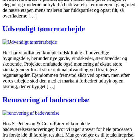
elegant og moderne udtryk. På badeværelset er mureren i gang med
de næste etaper, mens maleren har fuldspartlet og opsat filt, så
overfladerne […]
Udvendigt tømrerarbejde
Her har vi udført en komplet udskiftning af udvendige
bygningsdele, herunder nye gavle, vindskeder, sternbrædder og
skotrende. Projektet omfattede også montering af ekstra store
zinktagrender for at sikre optimal afvanding ved kraftigere
regnmængder. Ejendommen fremstod slidt ved opstart, men efter
vores arbejde stod den med et markant forbedret udtryk og en
løsning, der er bygget […]
Renovering af badeværelse
Hos S. Petterson & Co. udfører vi komplette
badeværelsesrenoveringer, hvor vi tager ansvar for hele processen
fra første idé til færdigt resultat. Mange vælger os til totalentreprise,