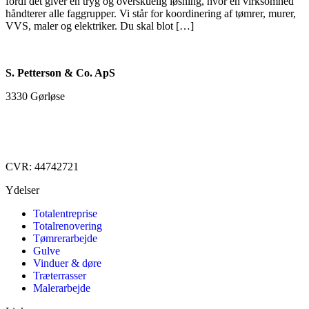
fordi det giver en tryg og overskuelig løsning, hvor én virksomhed
håndterer alle faggrupper. Vi står for koordinering af tømrer, murer,
VVS, maler og elektriker. Du skal blot […]
S. Petterson & Co. ApS
3330 Gørløse
93 88 39 46
info@sp-co.dk
CVR: 44742721
Ydelser
Totalentreprise
Totalrenovering
Tømrerarbejde
Gulve
Vinduer & døre
Træterrasser
Malerarbejde