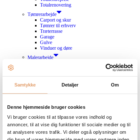
Totalrenovering
Tømrerarbejde
Carport og skur
Tømrer til erhverv
Træterrasse
Garage
Gulve
Vinduer og døre
Malerarbejde
Maler til erhverv
Indvendigt malerarbejde
Udvendigt malerarbejde
Referencer
Samtykke
Detaljer
Om
Om os
Om virksomheden
Bæredygtigt håndværk
Garanti
Denne hjemmeside bruger cookies
Galleri
Vi bruger cookies til at tilpasse vores indhold og
Kontakt
annoncer, til at vise dig funktioner til sociale medier og til
93 88 39 46
at analysere vores trafik. Vi deler også oplysninger om
din brug af vores hjemmeside med vores partnere inden