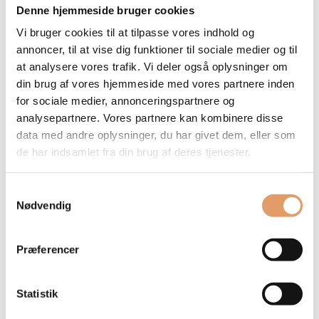
Tømrer til erhverv
Denne hjemmeside bruger cookies
Træterrasse
Garage
Vi bruger cookies til at tilpasse vores indhold og
Gulve
annoncer, til at vise dig funktioner til sociale medier og til
Vinduer og døre
at analysere vores trafik. Vi deler også oplysninger om
Malerarbejde
din brug af vores hjemmeside med vores partnere inden
Maler til erhverv
for sociale medier, annonceringspartnere og
Indvendigt malerarbejde
Udvendigt malerarbejde
analysepartnere. Vores partnere kan kombinere disse
Referencer
data med andre oplysninger, du har givet dem, eller som
Om os
de har indsamlet fra din brug af deres tjenester.
Om virksomheden
Bæredygtigt håndværk
Garanti
Samtykkevalg
Galleri
Nødvendig
Kontakt
Præferencer
Vi tilbyder
Entrepriser og projekter
Statistik
Fagentreprise
Hovedentreprise