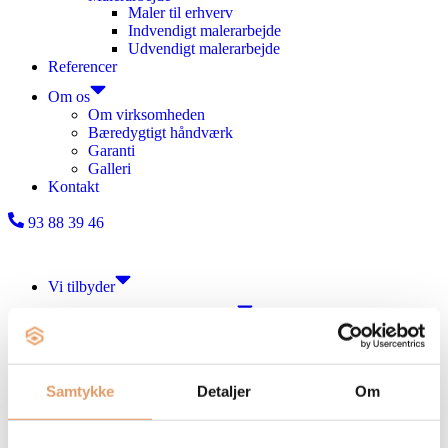
Maler til erhverv
Indvendigt malerarbejde
Udvendigt malerarbejde
Referencer
Om os
Om virksomheden
Bæredygtigt håndværk
Garanti
Galleri
Kontakt
93 88 39 46
Vi tilbyder
Entrepriser og projekter
Fagentreprise
Hovedentreprise
Totalentreprise
Totalrenovering
Samtykke
Detaljer
Om
Tømrerarbejde
Carport og skur