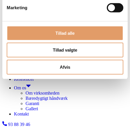
Totalentreprise
Marketing
Totalrenovering
Tømrerarbejde
Carport og skur
Tømrer til erhverv
Tillad alle
Træterrasse
Garage
Gulve
Vinduer og døre
Tillad valgte
Malerarbejde
Maler til erhverv
Afvis
Indvendigt malerarbejde
Udvendigt malerarbejde
Referencer
Om os
Om virksomheden
Bæredygtigt håndværk
Garanti
Galleri
Kontakt
93 88 39 46